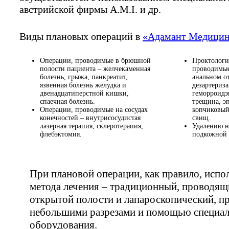
австрийской фирмы A.M.I. и др.
Виды плановых операций в
«Адамант Медицин
Операции, проводимые в брюшной
Проктологи
полости пациента – желчекаменная
проводимые
болезнь, грыжа, панкреатит,
анальном о
язвенная болезнь желудка и
дезартериз
двенадцатиперстной кишки,
геморроидэ
спаечная болезнь.
трещина, э
Операции, проводимые на сосудах
копчиковый
конечностей – внутрисосудистая
свищ.
лазерная терапия, склеротерапия,
Удалению н
флебэктомия.
подкожной 
При плановой операции, как правило, испо
метода лечения – традиционный, проводящ
открытой полости и лапароскопический, п
небольшими разрезами и помощью специа
оборудования.