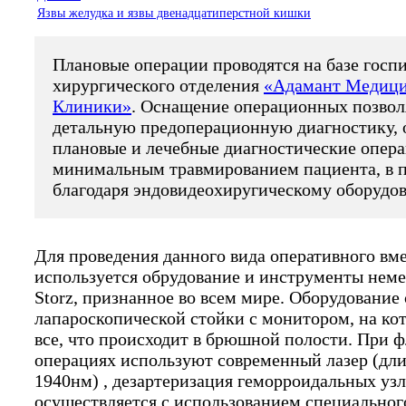
Язвы желудка и язвы двенадцатиперстной кишки
Плановые операции проводятся на базе госп
хирургического отделения
«Адамант Медиц
Клиники»
. Оснащение операционных позвол
детальную предоперационную диагностику, 
плановые и лечебные диагностические опера
минимальным травмированием пациента, в п
благодаря эндовидеохиругическому оборудо
Для проведения данного вида оперативного вм
используется обрудование и инструменты нем
Storz, признанное во всем мире. Оборудование 
лапароскопической стойки с монитором, на ко
все, что происходит в брюшной полости. При 
операциях используют современный лазер (дл
1940нм) , дезартеризация геморроидальных уз
осуществляется с использованием специальног