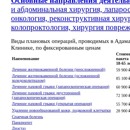
Основные направления деятель
и абдоминальная хирургия, лапаро
онкология, реконструктивная хиру
колопроктология, хирургия повре
Виды плановых операций, проводимых в Адам
Клинике, по фиксированным ценам
Стоимо
Наименование
пакета
18-65 л
Лечение желчнокаменной болезни (неосложненной)
59 900 
Лечение желчнокаменной болезни (осложненной
85 100 
холедохолитиазом)
Лечение паховой грыжи (лапароскопическая операция)
60 900 
Лечение паховой грыжи двусторонней
72 500 
(лапароскопическая операция)
Лечение паховой грыжи (открытая операция)
55 700 
Удаление новообразований кожи, подкожной клетчатки
28 900 
Спаечная болезнь
Панкреатит
Диастаз