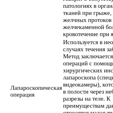
патологиях в орган
тканей при грыже,
желчных протоков
желчекаменной бо
кровотечение при яз
Используется в н
случаях течения за
Метод заключается
операций с помощ
хирургических инс
лапароскопа (спец
видеокамеры), кот
Лапароскопическая
в полости через н
операция
разрезы на теле. К
преимуществам да
относятся малая т