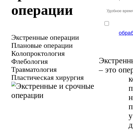
операции
обра
Экстренные операции
Плановые операции
Колопроктология
Экстренн
Флебология
– это опе
Травматология
Пластическая хирургия
к
п
н
п
у
д