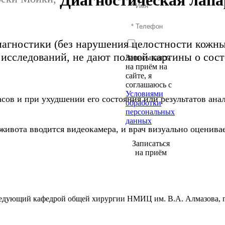
Диагностическая лап
иагностики (без нарушения целостности кожны
исследований, не дают полной картины о сост
Записываясь
на приём на
сайте, я
соглашаюсь с
Условиями
асов и при ухудшении его состояния или результатов ана
обработки
персональных
данных
 живота вводится видеокамера, и врач визуально оценив
Записаться
на приём
 заведующий кафедрой общей хирургии НМИЦ им. В.А. Алмазова, 