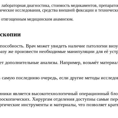
 лабораторная диагностика, стоимость медикаментов, препаратов
гические исследования, средства внешней фиксации и технически
 с отягощенным медицинским анамнезом.
оскопии
пособность. Врач может увидеть наличие патологии визу
азу же произвести необходимые манипуляции для её устр
ает дополнительные анализы. Например, возьмёт материа
 в самую последнюю очередь, если другие методы исслед
ики является высокотехнологичный операционный блок,
роскопических. Хирургам отделения доступны самые пере
ргические инструменты и материалы, что позволяет кра