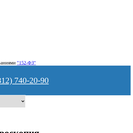
ованиями
"152-ФЗ"
812) 740-20-90