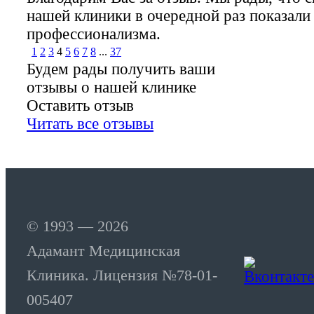
нашей клиники в очередной раз показали
профессионализма.
1
2
3
4
5
6
7
8
...
37
Будем рады получить ваши
отзывы о нашей клинике
Оставить отзыв
Читать все отзывы
© 1993 — 2026
Адамант Медицинская
Клиника. Лицензия №78-01-
005407