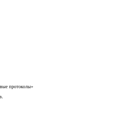
овые протоколы»
в.