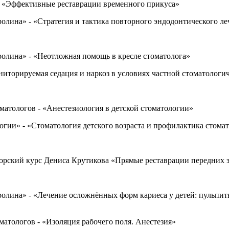
- «Эффективные реставрации временного прикуса»
олина» - «Стратегия и тактика повторного эндодонтического л
олина» - «Неотложная помощь в кресле стоматолога»
ниторируемая седация и наркоз в условиях частной стоматологи
матологов - «Анестезиология в детской стоматологии»
гии» - «Стоматология детского возраста и профилактика стома
орский курс Дениса Крутикова «Прямые реставрации передних 
олина» - «Лечение осложнённых форм кариеса у детей: пульпи
атологов - «Изоляция рабочего поля. Анестезия»