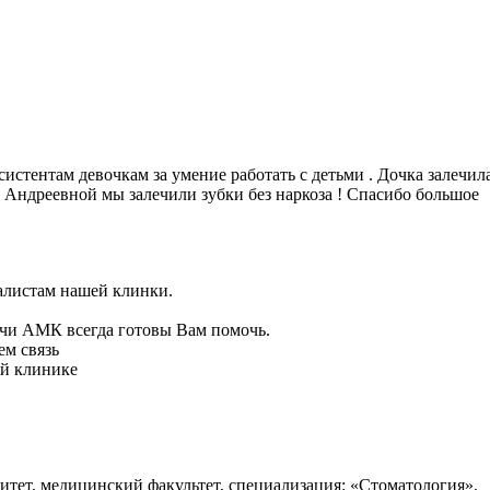
стентам девочкам за умение работать с детьми . Дочка залечила 
й Андреевной мы залечили зубки без наркоза ! Спасибо большое
алистам нашей клинки.
ачи АМК всегда готовы Вам помочь.
м связь
ей клинике
ситет, медицинский факультет, специализация: «Стоматология».