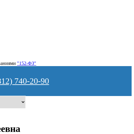
ованиями
"152-ФЗ"
812) 740-20-90
евна