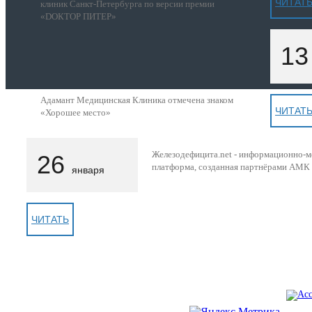
ЧИТАТ
клиник Санкт-Петербурга по версии премии
«DОКТОР ПИТЕР»
1
Адамант Медицинская Клиника отмечена знаком
ЧИТАТ
«Хорошее место»
Железодефицита.net - информационно-
26
платформа, созданная партнёрами АМК
января
© 1993 — 2026
ЧИТАТЬ
Адамант Медицинская
Клиника. Лицензия №78-01-
005407
ПОЛНАЯ ВЕРСИЯ САЙТА