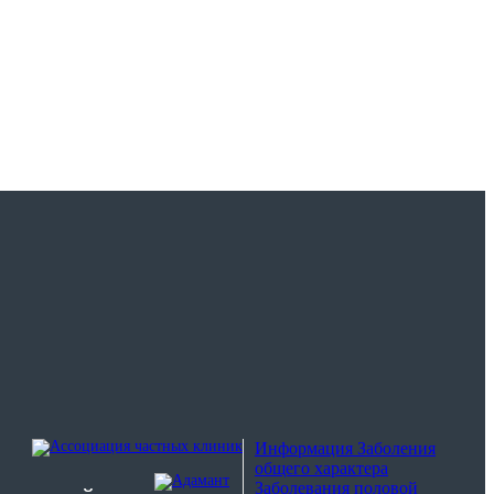
Информация
Заболения
общего характера
Заболевания половой