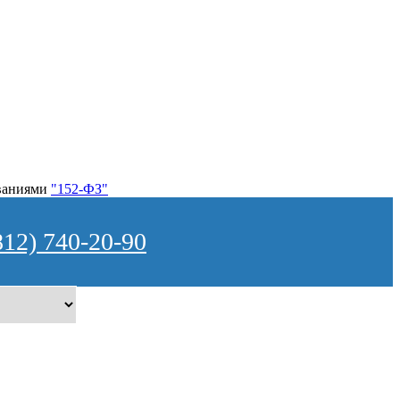
ованиями
"152-ФЗ"
812) 740-20-90