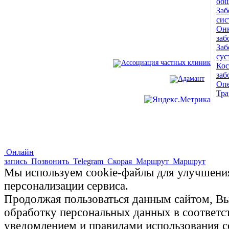
общ
Заб
Адамант Медицинская
сис
Онк
Клиника. Лицензия №78-01-
заб
Заб
005407
сус
Ко
заб
Опе
ПОЛНАЯ ВЕРСИЯ САЙТА
Тра
Онлайн
запись
Позвонить
Telegram
Скорая
Маршрут
Маршрут
Мы используем cookie-файлы для улучшения
персонализации сервиса.
Продолжая пользоваться данным сайтом, Вы 
обработку персональных данных в соответ
уведомлением и правилами использования c