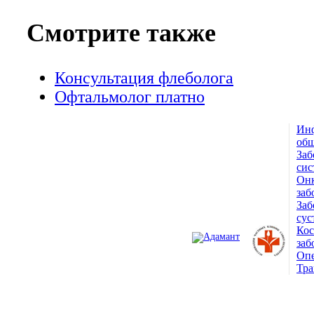
Смотрите также
Консультация флеболога
Офтальмолог платно
Ин
© 1993 — 2026
общ
Заб
Адамант Медицинская
сис
Онк
Клиника. Лицензия №78-01-
заб
Заб
005407
сус
Ко
заб
Опе
Тра
ПОЛНАЯ ВЕРСИЯ САЙТА