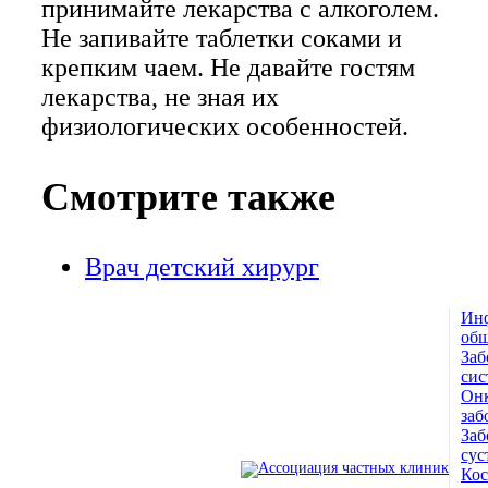
принимайте лекарства с алкоголем.
Не запивайте таблетки соками и
крепким чаем. Не давайте гостям
лекарства, не зная их
физиологических особенностей.
Смотрите также
Врач детский хирург
Ин
© 1993 — 2026
общ
Заб
Адамант Медицинская
сис
Онк
Клиника. Лицензия №78-01-
заб
Заб
005407
сус
Ко