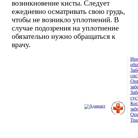
возникновение кисты. Следует
ежедневно осматривать свою грудь,
чтобы не возникло уплотнений. В
случае подозрения на уплотнение
обязательно нужно обращаться к
врачу.
Ин
© 1993 — 2026
общ
Заб
Адамант Медицинская
сис
Онк
Клиника. Лицензия №78-01-
заб
Заб
005407
сус
Ко
заб
Опе
Тра
ПОЛНАЯ ВЕРСИЯ САЙТА